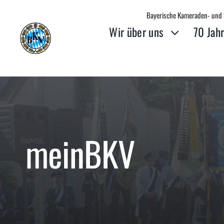
Zum
Bayerische Kameraden- und S
Inhalt
Wir über uns
70 Jah
springen
meinBKV