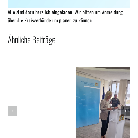
Alle sind dazu herzlich eingeladen. Wir bitten um Anmeldung
über die Kreisverbände um planen zu können.
Ähnliche Beiträge
150
Anerkennung
Jahre
als
Gründung
Schießsportver
Bayerischer
Sammlung
Kriegerbund
Kriegsgräberfürsorge