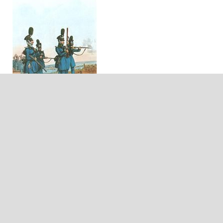
© 2024 Bayerische Kameraden- und Soldatenvereinigung (BKV)
e.V.