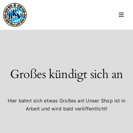
Zum
Inhalt
Toggle
springen
Navigat
Wir über uns
70 Jahre BKV
Sportschützen
Großes kündigt sich an
Verbandsstruktur
Hier bahnt sich etwas Großes an! Unser Shop ist in
Downloads
Arbeit und wird bald veröffentlicht!
meinBKV