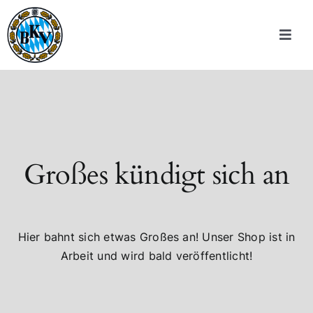
Zum
Inhalt
Toggle
springen
Navigat
Wir über uns
70 Jahre BKV
Sportschützen
Großes kündigt sich an
Verbandsstruktur
Hier bahnt sich etwas Großes an! Unser Shop ist in
Downloads
Arbeit und wird bald veröffentlicht!
meinBKV