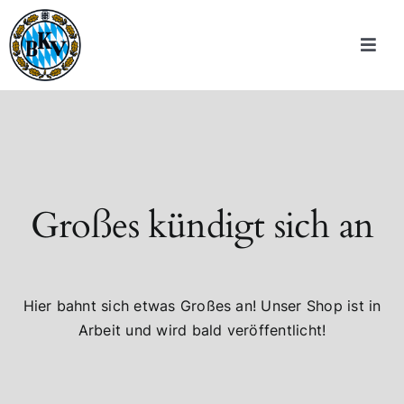
Zum
Inhalt
Toggle
springen
Navigat
Wir über uns
70 Jahre BKV
Sportschützen
Großes kündigt sich an
Verbandsstruktur
Hier bahnt sich etwas Großes an! Unser Shop ist in
Downloads
Arbeit und wird bald veröffentlicht!
meinBKV