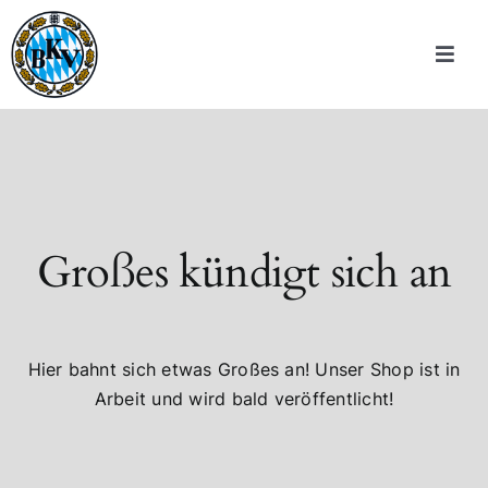
Zum
Inhalt
Toggle
springen
Navigat
Wir über uns
70 Jahre BKV
Sportschützen
Großes kündigt sich an
Verbandsstruktur
Hier bahnt sich etwas Großes an! Unser Shop ist in
Downloads
Arbeit und wird bald veröffentlicht!
meinBKV